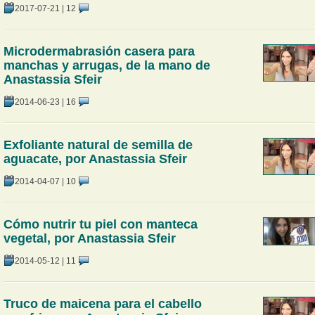
2017-07-21
|
12
Microdermabrasión casera para
manchas y arrugas, de la mano de
Anastassia Sfeir
2014-06-23
|
16
Exfoliante natural de semilla de
aguacate, por Anastassia Sfeir
2014-04-07
|
10
Cómo nutrir tu piel con manteca
vegetal, por Anastassia Sfeir
2014-05-12
|
11
Truco de maicena para el cabello