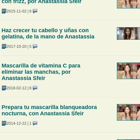
con frizz, por Anastassia Sfeir
2015-11-02
|
6
Haz crecer tu cabello y uñas con
gelatina, de la mano de Anastassia
2017-10-20
|
5
Mascarilla de vitamina C para
eliminar las manchas, por
Anastassia Sfeir
2018-02-12
|
6
Prepara tu mascarilla blanqueadora
nocturna, con Anastassia Sfeir
2014-12-22
|
1