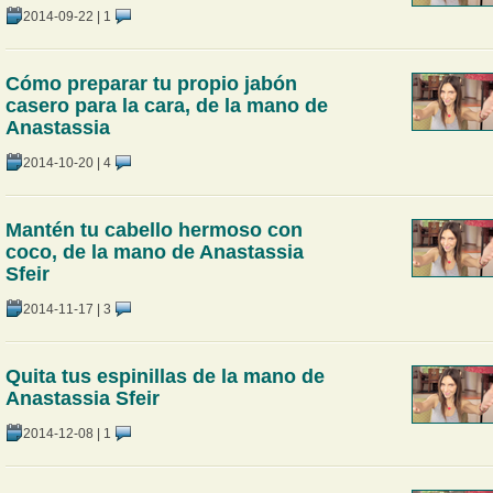
2014-09-22
|
1
Cómo preparar tu propio jabón
casero para la cara, de la mano de
Anastassia
2014-10-20
|
4
Mantén tu cabello hermoso con
coco, de la mano de Anastassia
Sfeir
2014-11-17
|
3
Quita tus espinillas de la mano de
Anastassia Sfeir
2014-12-08
|
1