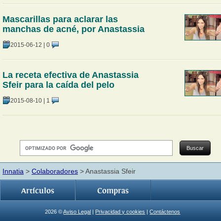
Mascarillas para aclarar las
manchas de acné, por Anastassia
2015-06-12
|
0
La receta efectiva de Anastassia
Sfeir para la caída del pelo
2015-08-10
|
1
Innatia
>
Colaboradores
> Anastassia Sfeir
Artículos
Compras
2026 ©
Aviso Legal
|
Privacidad y cookies
|
Contáctenos