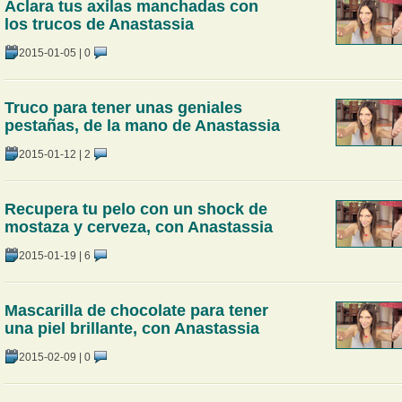
Aclara tus axilas manchadas con
los trucos de Anastassia
2015-01-05
|
0
Truco para tener unas geniales
pestañas, de la mano de Anastassia
2015-01-12
|
2
Recupera tu pelo con un shock de
mostaza y cerveza, con Anastassia
2015-01-19
|
6
Mascarilla de chocolate para tener
una piel brillante, con Anastassia
2015-02-09
|
0