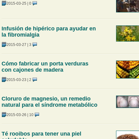
2015-03-25
|
0
Infusión de hipérico para ayudar en
la fibromialgia
2015-03-27
|
3
Cómo fabricar un porta verduras
con cajones de madera
2015-03-23
|
2
Cloruro de magnesio, un remedio
natural para el síndrome metabólico
2015-03-26
|
10
Té rooibos para tener una piel