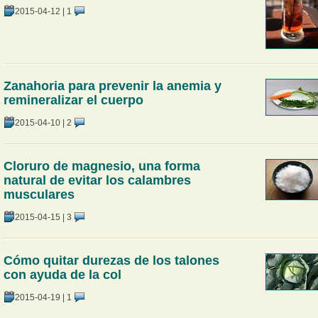
2015-04-12
|
1
Zanahoria para prevenir la anemia y
remineralizar el cuerpo
2015-04-10
|
2
Cloruro de magnesio, una forma
natural de evitar los calambres
musculares
2015-04-15
|
3
Cómo quitar durezas de los talones
con ayuda de la col
2015-04-19
|
1