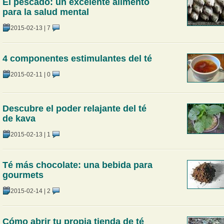
El pescado: un excelente alimento
para la salud mental
2015-02-13
|
7
4 componentes estimulantes del té
2015-02-11
|
0
Descubre el poder relajante del té
de kava
2015-02-13
|
1
Té más chocolate: una bebida para
gourmets
2015-02-14
|
2
Cómo abrir tu propia tienda de té