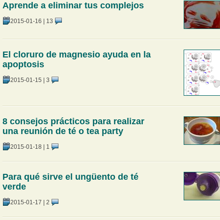
Aprende a eliminar tus complejos
2015-01-16
|
13
El cloruro de magnesio ayuda en la
apoptosis
2015-01-15
|
3
8 consejos prácticos para realizar
una reunión de té o tea party
2015-01-18
|
1
Para qué sirve el ungüento de té
verde
2015-01-17
|
2