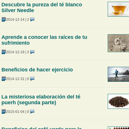
Descubre la pureza del té blanco
Silver Needle
2014-12-14
|
2
Aprende a conocer las raíces de tu
sufrimiento
2014-12-19
|
3
Beneficios de hacer ejercicio
2014-12-31
|
0
La misteriosa elaboración del té
puerh (segunda parte)
2015-01-04
|
0