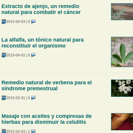
Extracto de ajenjo, un remedio
natural para combatir el cáncer
2015-04-03
|
0
La alfalfa, un tónico natural para
reconstituir el organismo
2015-04-02
|
0
Remedio natural de verbena para el
síndrome premestrual
2015-03-31
|
0
Masaje con aceites y compresas de
hierbas para disminuir la celulitis
2015-04-03
|
1