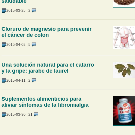
saludable
2015-03-25
|
2
Cloruro de magnesio para prevenir
el cáncer de colon
2015-04-02
|
5
Una solución natural para el catarro
y la gripe: jarabe de laurel
2015-04-11
|
2
Suplementos alimenticios para
aliviar síntomas de la fibromialgia
2015-03-30
|
21