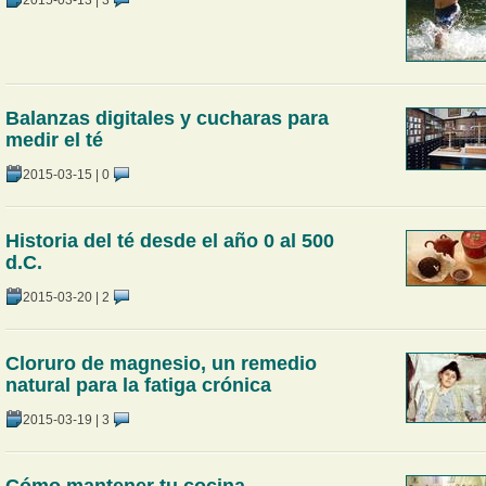
Balanzas digitales y cucharas para
medir el té
2015-03-15
|
0
Historia del té desde el año 0 al 500
d.C.
2015-03-20
|
2
Cloruro de magnesio, un remedio
natural para la fatiga crónica
2015-03-19
|
3
Cómo mantener tu cocina