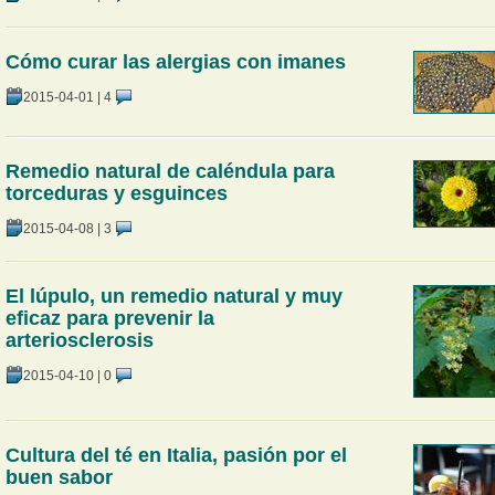
Cómo curar las alergias con imanes
2015-04-01
|
4
Remedio natural de caléndula para
torceduras y esguinces
2015-04-08
|
3
El lúpulo, un remedio natural y muy
eficaz para prevenir la
arteriosclerosis
2015-04-10
|
0
Cultura del té en Italia, pasión por el
buen sabor