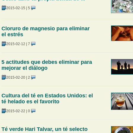
2015-02-15
|
5
Cloruro de magnesio para eliminar
el estrés
2015-02-12
|
7
5 actitudes que debes eliminar para
mejorar el diálogo
2015-02-20
|
2
Cultura del té en Estados Unidos: el
té helado es el favorito
2015-02-22
|
0
Té verde Hari Talvar, un té selecto