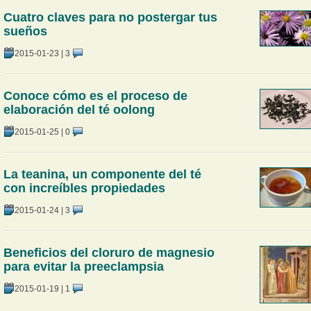
Cuatro claves para no postergar tus
sueños
2015-01-23
|
3
Conoce cómo es el proceso de
elaboración del té oolong
2015-01-25
|
0
La teanina, un componente del té
con increíbles propiedades
2015-01-24
|
3
Beneficios del cloruro de magnesio
para evitar la preeclampsia
2015-01-19
|
1