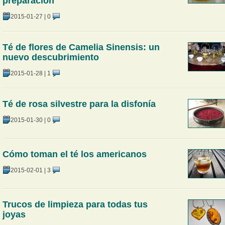
preparación
2015-01-27
|
0
Té de flores de Camelia Sinensis: un
nuevo descubrimiento
2015-01-28
|
1
Té de rosa silvestre para la disfonía
2015-01-30
|
0
Cómo toman el té los americanos
2015-02-01
|
3
Trucos de limpieza para todas tus
joyas