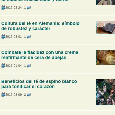
2015-02-24
|
1
Cultura del té en Alemania: símbolo
de robustez y carácter
2015-03-01
|
1
Combate la flacidez con una crema
reafirmante de cera de abejas
2016-01-04
|
1
Beneficios del té de espino blanco
para tonificar el corazón
2015-03-09
|
2