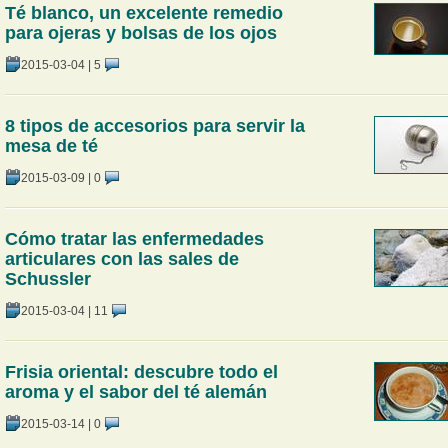
Té blanco, un excelente remedio
para ojeras y bolsas de los ojos
2015-03-04
|
5
8 tipos de accesorios para servir la
mesa de té
2015-03-09
|
0
Cómo tratar las enfermedades
articulares con las sales de
Schussler
2015-03-04
|
11
Frisia oriental: descubre todo el
aroma y el sabor del té alemán
2015-03-14
|
0