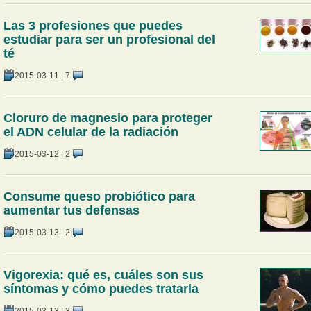
Las 3 profesiones que puedes
estudiar para ser un profesional del
té
2015-03-11
|
7
Cloruro de magnesio para proteger
el ADN celular de la radiación
2015-03-12
|
2
Consume queso probiótico para
aumentar tus defensas
2015-03-13
|
2
Vigorexia: qué es, cuáles son sus
síntomas y cómo puedes tratarla
2015-03-13
|
3