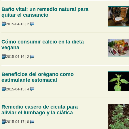
Baño vital: un remedio natural para
quitar el cansancio
2015-04-13
|
2
Cómo consumir calcio en la dieta
vegana
2015-04-16
|
2
Beneficios del orégano como
estimulante estomacal
2015-04-15
|
4
Remedio casero de cicuta para
aliviar el lumbago y la ciática
2015-04-17
|
0