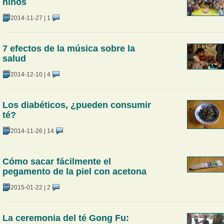
niños
2014-11-27
|
1
7 efectos de la música sobre la
salud
2014-12-10
|
4
Los diabéticos, ¿pueden consumir
té?
2014-11-26
|
14
Cómo sacar fácilmente el
pegamento de la piel con acetona
2015-01-22
|
2
La ceremonia del té Gong Fu: