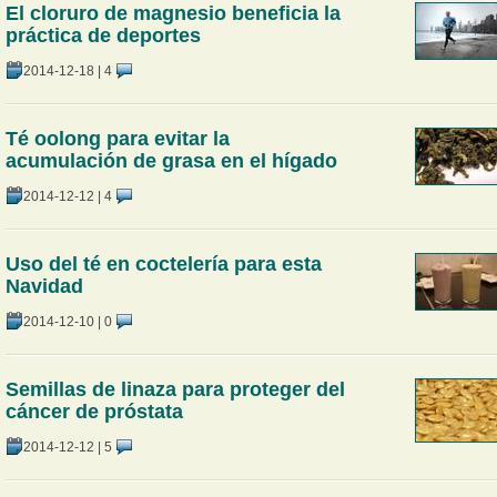
El cloruro de magnesio beneficia la
práctica de deportes
2014-12-18
|
4
Té oolong para evitar la
acumulación de grasa en el hígado
2014-12-12
|
4
Uso del té en coctelería para esta
Navidad
2014-12-10
|
0
Semillas de linaza para proteger del
cáncer de próstata
2014-12-12
|
5