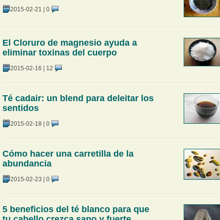
2015-02-21
|
0
El Cloruro de magnesio ayuda a
eliminar toxinas del cuerpo
2015-02-16
|
12
Té cadair: un blend para deleitar los
sentidos
2015-02-18
|
0
Cómo hacer una carretilla de la
abundancia
2015-02-23
|
0
5 beneficios del té blanco para que
tu cabello crezca sano y fuerte