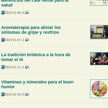
Beneficios del café verde para la
salud
2015-01-09
|
4
Aromaterapia para aliviar los
síntomas de gripe y resfrios
2015-01-07
|
1
La tradición británica a la hora de
tomar el té
2015-01-11
|
1
Vitaminas y minerales para el buen
humor
2015-01-16
|
0