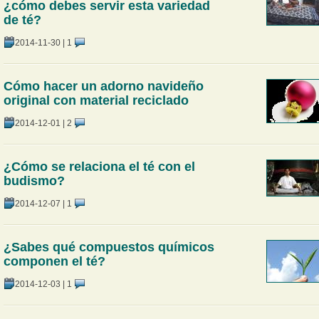
¿cómo debes servir esta variedad
de té?
2014-11-30
|
1
Cómo hacer un adorno navideño
original con material reciclado
2014-12-01
|
2
¿Cómo se relaciona el té con el
budismo?
2014-12-07
|
1
¿Sabes qué compuestos químicos
componen el té?
2014-12-03
|
1