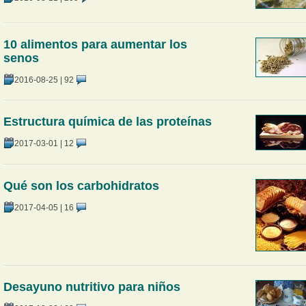
10 alimentos para aumentar los
senos
2016-08-25
|
92
Estructura química de las proteínas
2017-03-01
|
12
Qué son los carbohidratos
2017-04-05
|
16
Desayuno nutritivo para niños