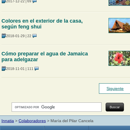
2017-12-22
|
69
Colores en el exterior de la casa,
según feng shui
2018-01-29
|
22
Cómo preparar el agua de Jamaica
para adelgazar
2018-11-01
|
111
Siguiente
Innatia
>
Colaboradores
> María del Pilar Cancela