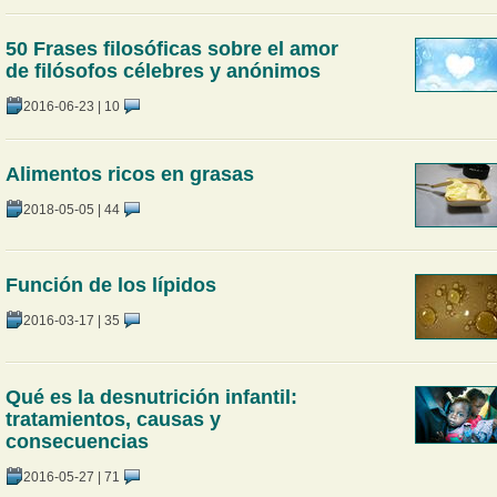
50 Frases filosóficas sobre el amor
de filósofos célebres y anónimos
2016-06-23
|
10
Alimentos ricos en grasas
2018-05-05
|
44
Función de los lípidos
2016-03-17
|
35
Qué es la desnutrición infantil:
tratamientos, causas y
consecuencias
2016-05-27
|
71