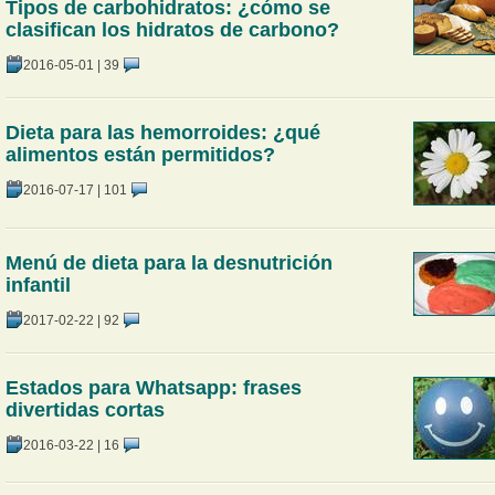
Tipos de carbohidratos: ¿cómo se
clasifican los hidratos de carbono?
2016-05-01
|
39
Dieta para las hemorroides: ¿qué
alimentos están permitidos?
2016-07-17
|
101
Menú de dieta para la desnutrición
infantil
2017-02-22
|
92
Estados para Whatsapp: frases
divertidas cortas
2016-03-22
|
16