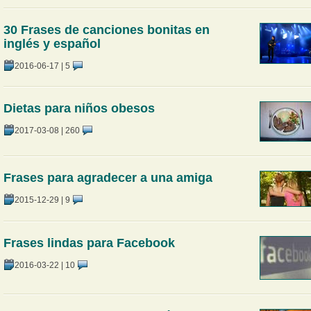
30 Frases de canciones bonitas en
inglés y español
2016-06-17
|
5
Dietas para niños obesos
2017-03-08
|
260
Frases para agradecer a una amiga
2015-12-29
|
9
Frases lindas para Facebook
2016-03-22
|
10