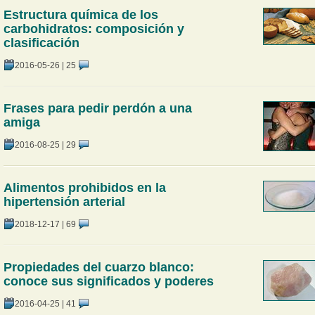
Estructura química de los
carbohidratos: composición y
clasificación
2016-05-26
|
25
Frases para pedir perdón a una
amiga
2016-08-25
|
29
Alimentos prohibidos en la
hipertensión arterial
2018-12-17
|
69
Propiedades del cuarzo blanco:
conoce sus significados y poderes
2016-04-25
|
41