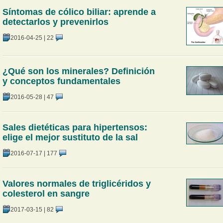
Síntomas de cólico biliar: aprende a
detectarlos y prevenirlos
2016-04-25
|
22
¿Qué son los minerales? Definición
y conceptos fundamentales
2016-05-28
|
47
Sales dietéticas para hipertensos:
elige el mejor sustituto de la sal
2016-07-17
|
177
Valores normales de triglicéridos y
colesterol en sangre
2017-03-15
|
82