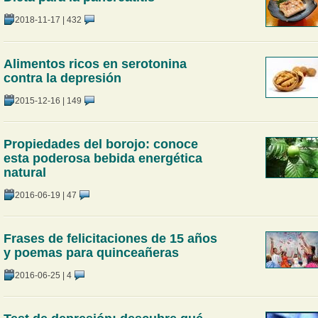
2018-11-17
|
432
Alimentos ricos en serotonina
contra la depresión
2015-12-16
|
149
Propiedades del borojo: conoce
esta poderosa bebida energética
natural
2016-06-19
|
47
Frases de felicitaciones de 15 años
y poemas para quinceañeras
2016-06-25
|
4