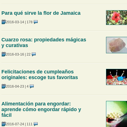
Para qué sirve la flor de Jamaica
2016-03-14
|
178
Cuarzo rosa: propiedades mágicas
y curativas
2016-03-16
|
22
Felicitaciones de cumpleaños
originales: escoge tus favoritas
2016-04-23
|
4
Alimentación para engordar:
aprende cómo engordar rápido y
fácil
2016-07-24
|
111