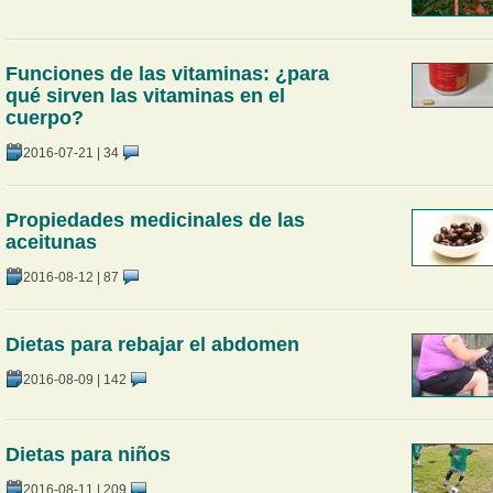
Funciones de las vitaminas: ¿para
qué sirven las vitaminas en el
cuerpo?
2016-07-21
|
34
Propiedades medicinales de las
aceitunas
2016-08-12
|
87
Dietas para rebajar el abdomen
2016-08-09
|
142
Dietas para niños
2016-08-11
|
209