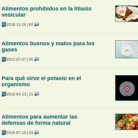
Alimentos prohibidos en la litiasis
vesicular
2018-11-26
|
60
Alimentos buenos y malos para los
gases
2015-07-07
|
95
Para qué sirve el potasio en el
organismo
2016-04-13
|
21
Alimentos para aumentar las
defensas de forma natural
2016-07-15
|
93