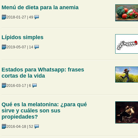
Menú de dieta para la anemia
2018-01-27
|
49
Lípidos simples
2019-05-07
|
14
Estados para Whatsapp: frases
cortas de la vida
2016-03-17
|
6
Qué es la melatonina: ¿para qué
sirve y cuáles son sus
propiedades?
2016-04-18
|
52