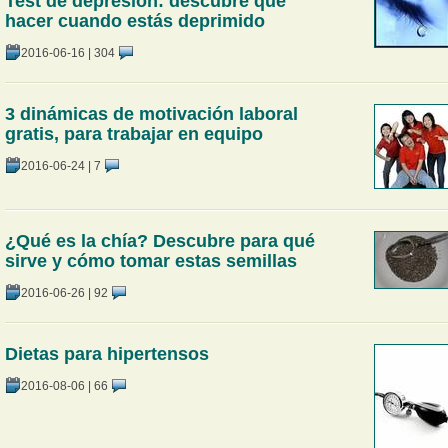
Test de depresión: descubre qué
hacer cuando estás deprimido
2016-06-16
|
304
3 dinámicas de motivación laboral
gratis, para trabajar en equipo
2016-06-24
|
7
¿Qué es la chía? Descubre para qué
sirve y cómo tomar estas semillas
2016-06-26
|
92
Dietas para hipertensos
2016-08-06
|
66