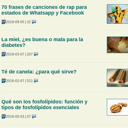
70 frases de canciones de rap para
estados de Whatsapp y Facebook
2019-09-05
|
32
La miel, ¿es buena o mala para la
diabetes?
2019-03-07
|
207
Té de canela: ¿para qué sirve?
2016-02-07
|
521
Qué son los fosfolípidos: función y
tipos de fosfolípidos esenciales
2016-05-03
|
57