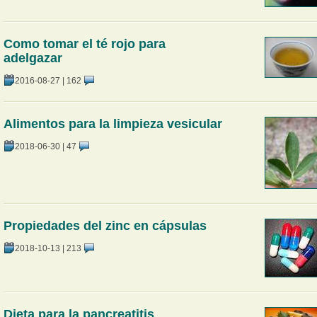
Como tomar el té rojo para
adelgazar
2016-08-27
|
162
Alimentos para la limpieza vesicular
2018-06-30
|
47
Propiedades del zinc en cápsulas
2018-10-13
|
213
Dieta para la pancreatitis