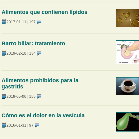
Alimentos que contienen lípidos
2017-01-11
|
197
Barro biliar: tratamiento
2019-02-18
|
134
Alimentos prohibidos para la
gastritis
2019-05-06
|
155
Cómo es el dolor en la vesícula
2016-01-31
|
97