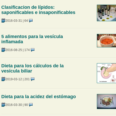
Clasificacion de lípidos:
saponificables e insaponificables
2016-03-31
|
64
5 alimentos para la vesícula
inflamada
2016-08-25
|
174
Dieta para los cálculos de la
vesícula biliar
2019-03-12
|
201
Dieta para la acidez del estómago
2016-03-30
|
90