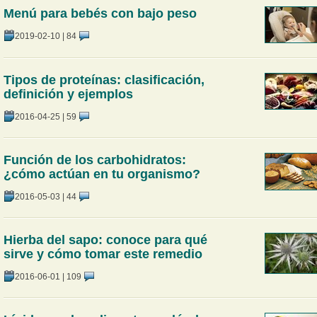
Menú para bebés con bajo peso
2019-02-10
|
84
Tipos de proteínas: clasificación,
definición y ejemplos
2016-04-25
|
59
Función de los carbohidratos:
¿cómo actúan en tu organismo?
2016-05-03
|
44
Hierba del sapo: conoce para qué
sirve y cómo tomar este remedio
2016-06-01
|
109