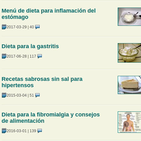
Menú de dieta para inflamación del
estómago
2017-03-29
|
40
Dieta para la gastritis
2017-06-28
|
117
Recetas sabrosas sin sal para
hipertensos
2015-03-04
|
51
Dieta para la fibromialgia y consejos
de alimentación
2016-03-01
|
139